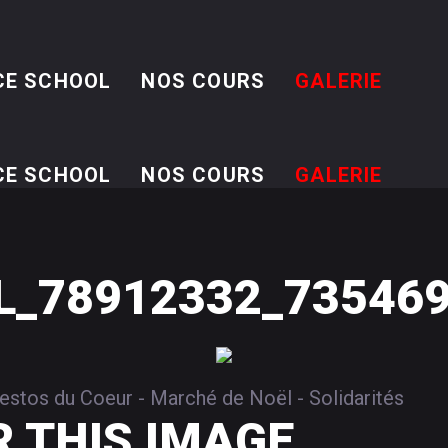
CE SCHOOL
NOS COURS
GALERIE
CE SCHOOL
NOS COURS
GALERIE
_78912332_735469
stos du Coeur - Marché de Noël - Solidarités
R
THIS
IMAGE