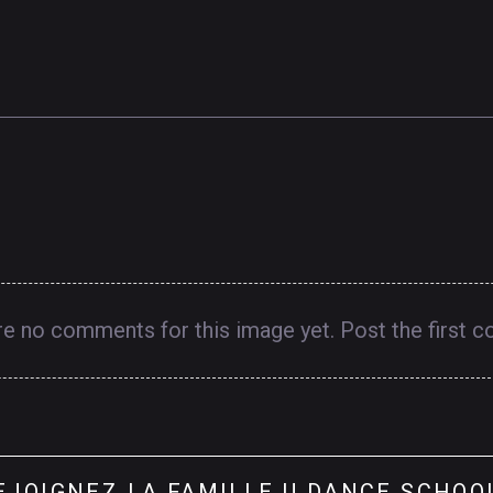
re no comments for this image yet. Post the first 
EJOIGNEZ
LA
FAMILLE
U
DANCE
SCHOO